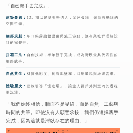
「自己親手去完成」。
建築專題：
135 期以建築美學切入，闡述弧牆、光影與動線的
空間哲學。
細部規劃：
年刊揭露牆體語彙與施工節點，讓專業社群理解設
計的完整性。
拼花工法：
自創技術，半年親手完成，成為灣臥最具代表性的
細部故事。
自然共生：
材質低彩度、抗海風鹽霧，回應環境與維運需求。
體驗層次：
動線引導「慢進場」，讓旅人從戶外到室內的過程
更沉浸。
「我們始終相信，牆面不是界線，而是自然、工藝與
時間的共筆。即使沒有人願意承接，我們仍選擇親手
完成，因為這就是灣臥存在的理由。」