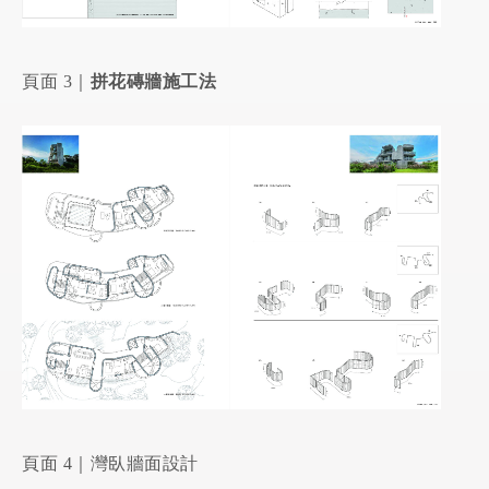
頁面 3｜
拼花磚牆施工法
頁面 4｜灣臥牆面設計