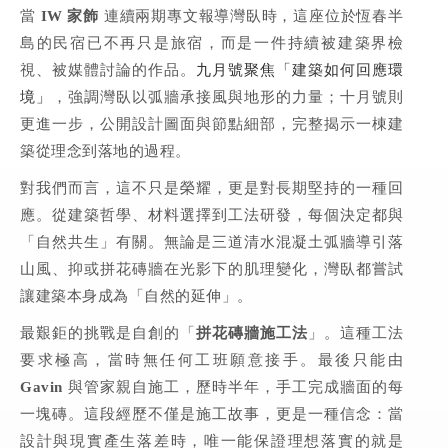
當
IW 家飾
連續兩期專文報導灣臥時，這座位於恆春半
島的民宿已不再只是旅宿，而是一件持續被建築界檢
視、被媒體討論的作品。
九月號聚焦「建築如何回應環
境」
，強調灣臥以弧牆承接風與地形的力量；十月號則
更進一步，公開設計圖面與節點細部，完整揭示一棟建
築從理念到落地的過程。
對我們而言，這不只是榮耀，更是對長期堅持的一種回
應。從建築哲學、材料選擇到工法研發，每個決定都與
「自然共生」有關。無論是三道清水混凝土弧牆導引落
山風、抑或拼花磚牆在光影下的肌理變化，灣臥都嘗試
讓建築本身成為「自然的延伸」。
最艱鉅的挑戰是自創的「
拼花磚牆施工法
」。這種工法
要求極高，當時無任何工班願意接手。最後只能由
Gavin
與管家親自施工，歷時半年，手工完成牆面的每
一塊磚。這段經歷不僅是施工故事，更是一種信念：當
設計與現實產生落差時，唯一能保證理想落實的就是