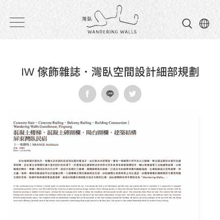
灣
臥
民
IW 傢飾雜誌．灣臥空間設計細部規劃
宿