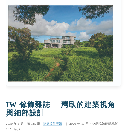
IW 傢飾雜誌 ─ 灣臥的建築視角
與細部設計
2020 年 9 月・第 135 期（
建築美學專題
）｜ 2020 年 10 月・
空間設計細部規劃
2021 年刊