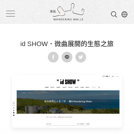
灣
臥
民
id SHOW．微曲展開的生態之旅
宿