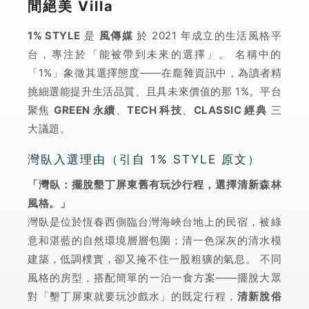
間絕美 Villa
1% STYLE
是
風傳媒
於 2021 年成立的生活風格平
台，專注於「能被帶到未來的選擇」。 名稱中的
「1%」象徵其選擇態度——在龐雜資訊中，為讀者精
挑細選能提升生活品質、且具未來價值的那 1%。平台
聚焦
GREEN 永續
、
TECH 科技
、
CLASSIC 經典
三
大議題。
灣臥入選理由（引自 1% STYLE 原文）
「灣臥：擺脫墾丁屏東舊有玩沙行程，選擇清新森林
風格。」
灣臥是位於恆春西側臨台灣海峽台地上的民宿，被綠
意和湛藍的自然環境層層包圍；清一色深灰的清水模
建築，低調樸實，卻又掩不住一股粗獷的氣息。 不同
風格的房型，搭配簡單的一泊一食方案——擺脫大眾
對「墾丁屏東就要玩沙戲水」的既定行程，
清新脫俗