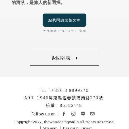
的灣臥，是旅人的新選擇。
點我閱讀完整文章
外部連結：1% STYLE 官網
返回列表
下
TEL：
+886 8 8899270
聯
方
絡
ADD.：
946屏東縣恆春鎮崁頭路270號
公
資
統編：85582148
司
訊
Follow us on：
資
Copyright 2022, thewanderingwalls all rights Reserved.
訊
Sitemap
Design by Grnet