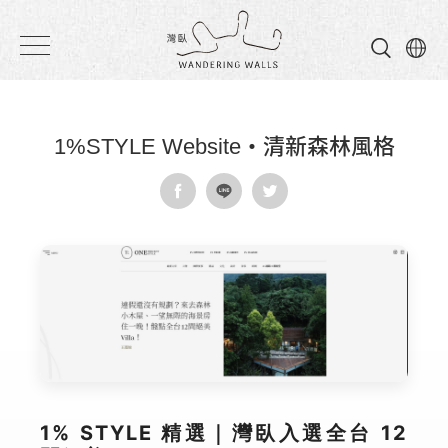
灣
臥
民
1%STYLE Website・清新森林風格
宿
1% STYLE 精選｜灣臥入選全台 12