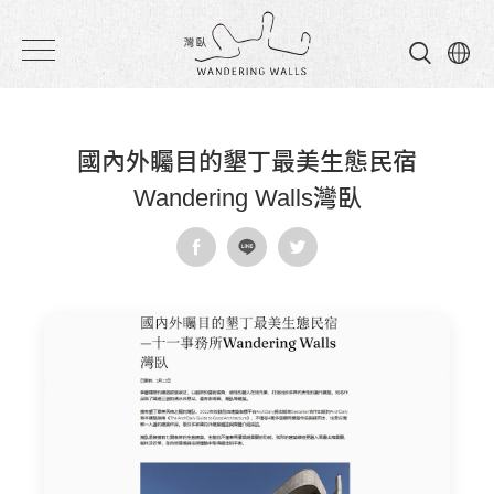
灣
臥
民
國內外矚目的墾丁最美生態民宿
宿
Wandering Walls灣臥