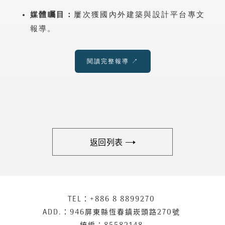
媒體矚目：
屢次獲國內外建築與設計平台專文
報導。
閱讀完整報導 ↗
返回列表
下
TEL：
+886 8 8899270
聯
方
絡
ADD.：
946屏東縣恆春鎮崁頭路270號