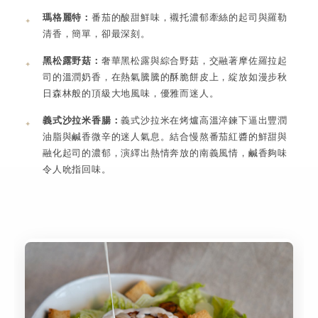
瑪格麗特：
番茄的酸甜鮮味，襯托濃郁牽絲的起司與羅勒
清香，簡單，卻最深刻。
黑松露野菇：
奢華黑松露與綜合野菇，交融著摩佐羅拉起
司的溫潤奶香，在熱氣騰騰的酥脆餅皮上，綻放如漫步秋
日森林般的頂級大地風味，優雅而迷人。
義式沙拉米香腸：
義式沙拉米在烤爐高溫淬鍊下逼出豐潤
油脂與鹹香微辛的迷人氣息。結合慢熬番茄紅醬的鮮甜與
融化起司的濃郁，演繹出熱情奔放的南義風情，鹹香夠味
令人吮指回味。