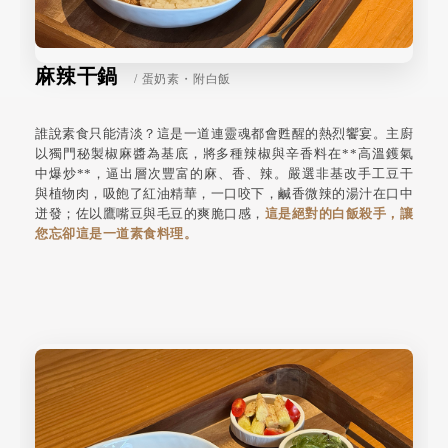
麻辣干鍋
/ 蛋奶素・附白飯
誰說素食只能清淡？這是一道連靈魂都會甦醒的熱烈饗宴。主廚
以獨門秘製椒麻醬為基底，將多種辣椒與辛香料在**高溫鑊氣
中爆炒**，逼出層次豐富的麻、香、辣。嚴選非基改手工豆干
與植物肉，吸飽了紅油精華，一口咬下，鹹香微辣的湯汁在口中
迸發；佐以鷹嘴豆與毛豆的爽脆口感，
這是絕對的白飯殺手，讓
您忘卻這是一道素食料理。