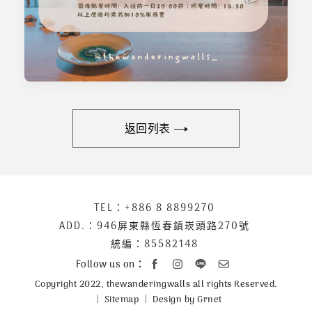
返回列表
下
TEL：
+886 8 8899270
聯
方
絡
ADD.：
946屏東縣恆春鎮崁頭路270號
公
資
統編：85582148
司
訊
Follow us on：
資
Copyright 2022, thewanderingwalls all rights Reserved.
訊
Sitemap
Design by Grnet