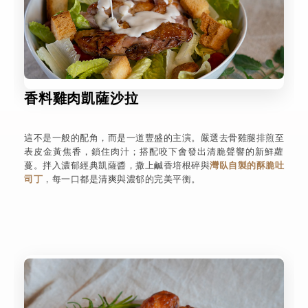
香料雞肉凱薩沙拉
這不是一般的配角，而是一道豐盛的主演。嚴選去骨雞腿排煎至
表皮金黃焦香，鎖住肉汁；搭配咬下會發出清脆聲響的新鮮蘿
蔓。拌入濃郁經典凱薩醬，撒上鹹香培根碎與
灣臥自製的酥脆吐
司丁
，每一口都是清爽與濃郁的完美平衡。