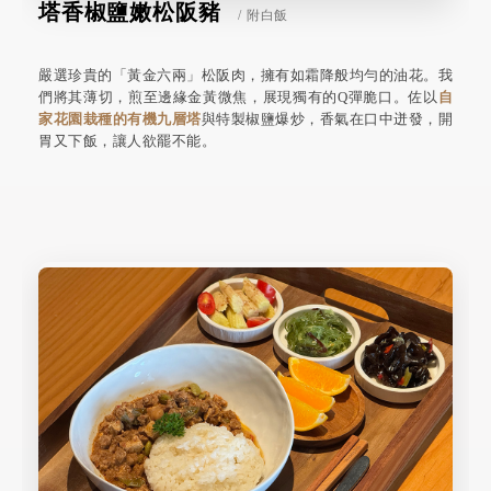
塔香椒鹽嫩松阪豬
/ 附白飯
嚴選珍貴的「黃金六兩」松阪肉，擁有如霜降般均勻的油花。我
們將其薄切，煎至邊緣金黃微焦，展現獨有的Q彈脆口。佐以
自
家花園栽種的有機九層塔
與特製椒鹽爆炒，香氣在口中迸發，開
胃又下飯，讓人欲罷不能。