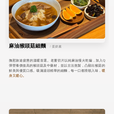
麻油猴頭菇細麵
/ 蛋奶素
撫慰旅途疲憊的溫暖首選。老薑切片以純麻油慢火乾煸，加入Q
彈營養價值高的猴頭菇及中藥材，並以古法熬製，凸顯出猴菇的
鮮美與優質口感。吸滿湯頭精華的細麵，每一口都滑順入味，
暖
身又暖心。