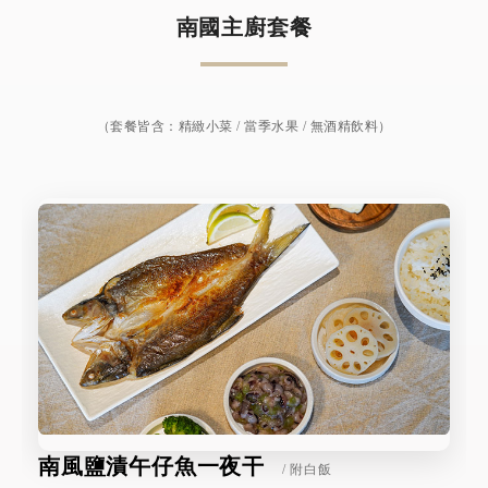
南國主廚套餐
（套餐皆含：精緻小菜 / 當季水果 / 無酒精飲料）
南風鹽漬午仔魚一夜干
/ 附白飯