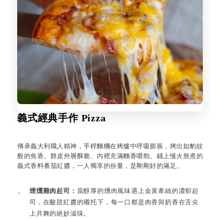
義式經典手作 Pizza
傳承義大利職人精神，手桿麵糰在烤爐中呼吸膨脹，烤出如豹紋
般的焦香。餅皮外層酥脆、內裡充滿麵香嚼勁。鋪上慢火熬煮的
義式香料番茄紅醬，一人獨享的份量，是剛剛好的滿足。
煙燻雞肉起司：
當醇厚的燻肉風味遇上金黃牽絲的濃郁起
司，在酸甜紅醬的襯托下，每一口都是肉香與奶香在舌尖
上共舞的絕妙滋味。