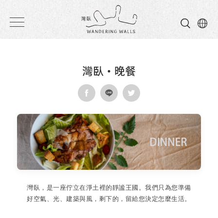
灣
臥
民
灣臥・晚餐
宿
灣臥，是一座佇立在淨土裡的靜謐王國。我們只為您準備
好空氣、光、建築與風，剩下的，留給您決定怎麼生活。