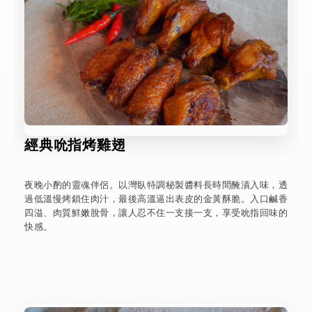
經典吮指烤雞翅
夜晚小酌的靈魂伴侶。以灣臥特調秘製醬料長時間醃漬入味，透
過低溫慢烤鎖住肉汁，最後高溫逼出表皮的金黃酥脆。入口鹹香
四溢、肉質鮮嫩脫骨，讓人忍不住一支接一支，享受吮指回味的
快感。