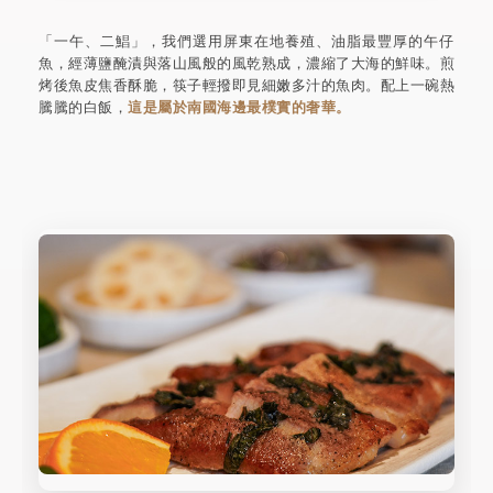
「一午、二鯧」，我們選用屏東在地養殖、油脂最豐厚的午仔
魚，經薄鹽醃漬與落山風般的風乾熟成，濃縮了大海的鮮味。煎
烤後魚皮焦香酥脆，筷子輕撥即見細嫩多汁的魚肉。配上一碗熱
騰騰的白飯，
這是屬於南國海邊最樸實的奢華。