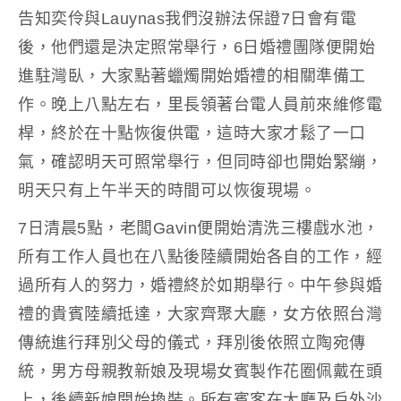
告知奕伶與Lauynas我們沒辦法保證7日會有電
後，他們還是決定照常舉行，6日婚禮團隊便開始
進駐灣臥，大家點著蠟燭開始婚禮的相關準備工
作。晚上八點左右，里長領著台電人員前來維修電
桿，終於在十點恢復供電，這時大家才鬆了一口
氣，確認明天可照常舉行，但同時卻也開始緊繃，
明天只有上午半天的時間可以恢復現場。
7日清晨5點，老闆Gavin便開始清洗三樓戲水池，
所有工作人員也在八點後陸續開始各自的工作，經
過所有人的努力，婚禮終於如期舉行。中午參與婚
禮的貴賓陸續抵達，大家齊聚大廳，女方依照台灣
傳統進行拜別父母的儀式，拜別後依照立陶宛傳
統，男方母親教新娘及現場女賓製作花圈佩戴在頭
上，後續新娘開始換裝。所有賓客在大廳及戶外沙