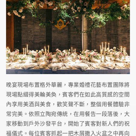
晚宴現場布置格外華麗，專業婚禮花藝布置團隊將
現場點綴得美輪美奐，賓客們在如此高質感的空間
內享用美酒與美食，歡笑聲不斷，整個用餐體驗非
常完美。依照立陶宛傳統，在用餐告一段落後，大
家移動到戶外沙發平台，開始了賓客對新人們的祝
福儀式。每位賓客抓起一把木屑撒入火盆之中再向