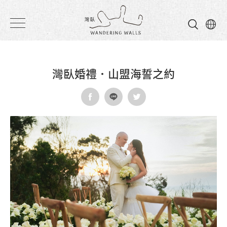
灣
臥
民
灣臥婚禮．山盟海誓之約
宿