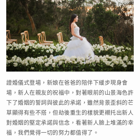
證婚儀式登場，新娘在爸爸的陪伴下緩步現身會
場，新人在親友的祝福中，對著眼前的山景海色許
下了婚姻的誓詞與彼此的承諾，雖然背景歪斜的芒
草顯得有些不搭，但劫後重生的樣貌更襯托出新人
對婚姻的堅定承諾與信念，看著新人臉上堆滿的幸
福，我們覺得一切的努力都值得了。