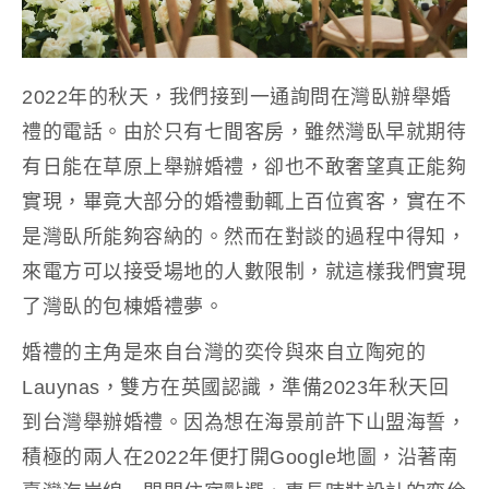
2022年的秋天，我們接到一通詢問在灣臥辦舉婚
禮的電話。由於只有七間客房，雖然
灣臥
早就期待
有日能在草原上舉辦婚禮，卻也不敢奢望真正能夠
實現，畢竟大部分的婚禮動輒上百位賓客，實在不
是灣臥所能夠容納的。然而在對談的過程中得知，
來電方可以接受場地的人數限制，就這樣我們實現
了灣臥的包棟婚禮夢。
婚禮的主角是來自台灣的奕伶與來自立陶宛的
Lauynas，雙方在英國認識，準備2023年秋天回
到台灣舉辦婚禮。因為想在海景前許下山盟海誓，
積極的兩人在2022年便打開Google地圖，沿著南