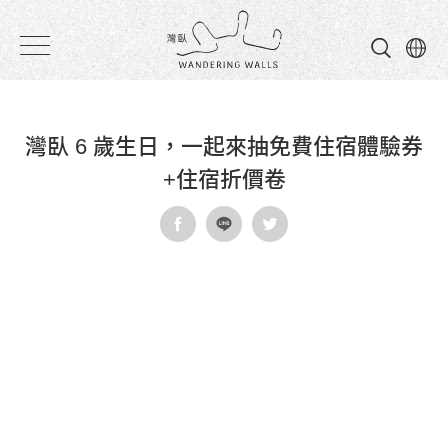
灣
臥
民
灣臥 6 歲生日，一起來抽免費住宿體驗券
宿
+住宿折價卷