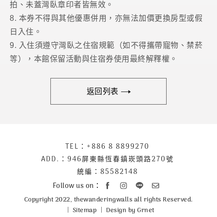
拍、未蓋灣臥章印者皆無效。
8. 本券不得與其他優惠併用，亦無法加價更換房型或假
日入住。
9. 入住須遵守灣臥之住宿規範（如不得攜帶寵物、禁菸
等），本館保留活動與住宿券使用最終解釋權。
返回列表
下
TEL：
+886 8 8899270
聯
方
絡
ADD.：
946屏東縣恆春鎮崁頭路270號
公
資
統編：85582148
司
訊
Follow us on：
資
Copyright 2022, thewanderingwalls all rights Reserved.
訊
Sitemap
Design by Grnet