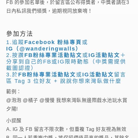
FB 的參加名單後，於留言區公布得獎者，中獎者請在3
日內私訊我們領獎，逾期視同放棄唷！
參加方法
1.追蹤
Facebook 粉絲專頁
或
IG（@wanderingwalls）
2.按讚
FB粉絲專業活動貼文
或
IG活動貼文
＋
分享到自己的FB或IG限時動態（中獎需提供
截圖認證）
3.於
FB粉絲專業活動貼文
或
IG活動貼文
留言
區 Tag 3 位好友 + 說說你想來灣臥做什麼
範例：
@泡泡 @橘子 @慢慢 我想來灣臥無邊際戲水池玩水賞
夕陽!
小提醒
A. IG 及 FB 留言不限次數，但重複 Tag 好友視為無效
B. 同一人若重複中獎，將保留價值最高的獎品，其餘名