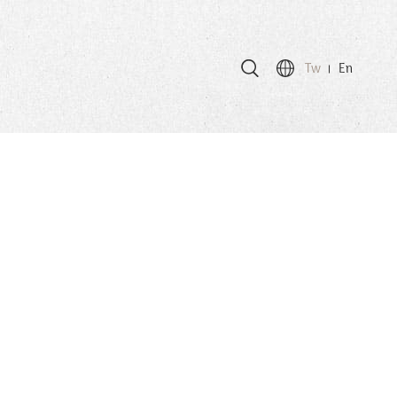
Tw
En