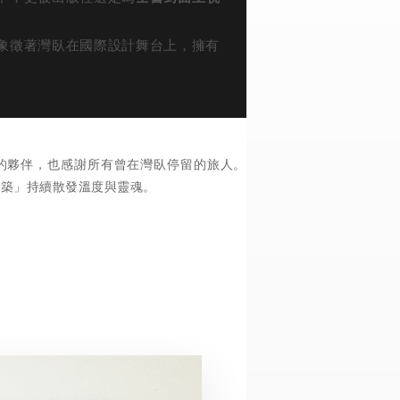
象徵著灣臥在國際設計舞台上，擁有
的夥伴，也感謝所有曾在灣臥停留的旅人。
建築」持續散發溫度與靈魂。