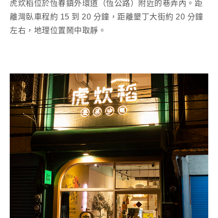
虎炊稻位於恆春鎮外環道（恆公路）附近的巷弄內。距
離灣臥車程約 15 到 20 分鐘，距離墾丁大街約 20 分鐘
左右，地理位置鬧中取靜。