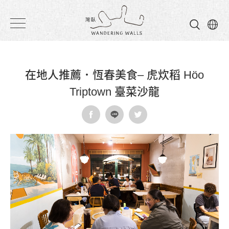
灣
臥
民
在地人推薦．恆春美食– 虎炊稻 Höo
宿
Triptown 臺菜沙龍