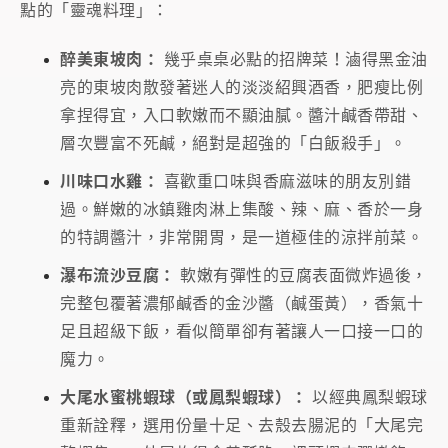
點的「靈魂料理」：
醉美東坡肉：
幾乎桌桌必點的招牌菜！滷得黑金油
亮的東坡肉散發著迷人的淡淡紹興酒香，肥瘦比例
拿捏得宜，入口軟嫩而不顯油膩。醬汁鹹香帶甜、
層次豐富不死鹹，絕對是超強的「白飯殺手」。
川味口水雞：
喜歡重口味與香麻滋味的朋友別錯
過。鮮嫩的冰鎮雞肉淋上集酸、辣、麻、香於一身
的特調醬汁，非常開胃，是一道極佳的涼拌前菜。
瀑布流沙豆腐：
軟嫩有彈性的豆腐表面微炸過後，
完整包覆著濃郁鹹香的金沙醬（鹹蛋黃），香氣十
足且超級下飯，看似簡單卻有著讓人一口接一口的
魔力。
大尾水蜜桃蝦球（或鳳梨蝦球）：
以經典鳳梨蝦球
重新詮釋，選用份量十足、去殼去腸泥的「大尾完