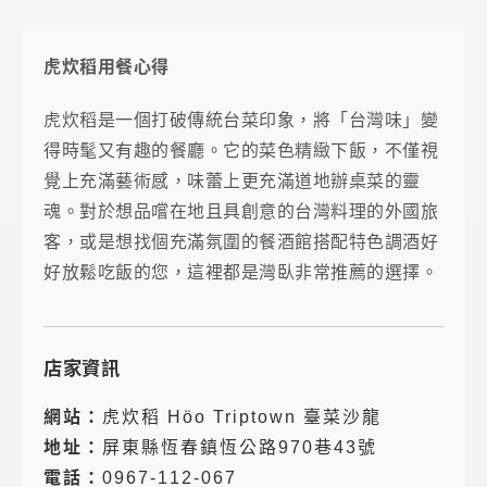
虎炊稻用餐心得
虎炊稻是一個打破傳統台菜印象，將「台灣味」變
得時髦又有趣的餐廳。它的菜色精緻下飯，不僅視
覺上充滿藝術感，味蕾上更充滿道地辦桌菜的靈
魂。對於想品嚐在地且具創意的台灣料理的外國旅
客，或是想找個充滿氛圍的餐酒館搭配特色調酒好
好放鬆吃飯的您，這裡都是灣臥非常推薦的選擇。
店家資訊
網站：
虎炊稻 Höo Triptown 臺菜沙龍
地址：
屏東縣恆春鎮恆公路970巷43號
電話：
0967-112-067