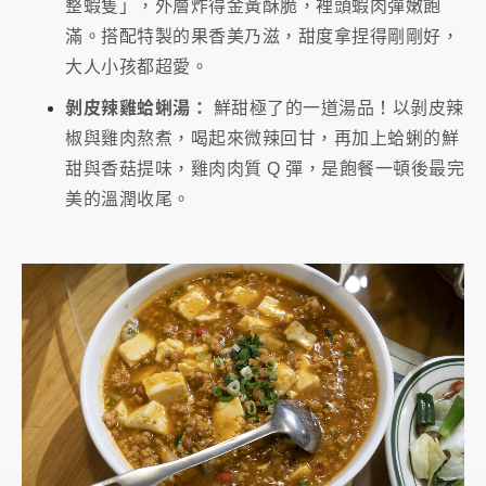
整蝦隻」，外層炸得金黃酥脆，裡頭蝦肉彈嫩飽
滿。搭配特製的果香美乃滋，甜度拿捏得剛剛好，
大人小孩都超愛。
剝皮辣雞蛤蜊湯：
鮮甜極了的一道湯品！以剝皮辣
椒與雞肉熬煮，喝起來微辣回甘，再加上蛤蜊的鮮
甜與香菇提味，雞肉肉質 Q 彈，是飽餐一頓後最完
美的溫潤收尾。