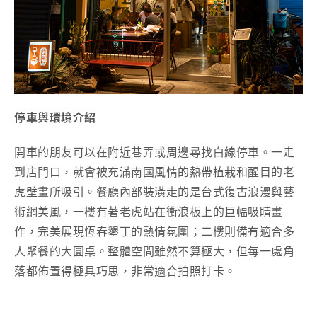
停車與環境介紹
開車的朋友可以在附近巷弄或周邊尋找白線停車。一走
到店門口，就會被充滿南國風情的熱帶植栽和醒目的老
虎壁畫所吸引。餐廳內部裝潢走的是台式復古浪漫與藝
術網美風，一樓有著老虎站在衝浪板上的巨幅吸睛畫
作，完美展現恆春墾丁的熱情氛圍；二樓則備有適合多
人聚餐的大圓桌。整體空間雖然不算極大，但每一處角
落都佈置得極具巧思，非常適合拍照打卡。