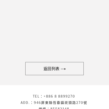
返回列表
下
TEL：
+886 8 8899270
聯
方
絡
ADD.：
946屏東縣恆春鎮崁頭路270號