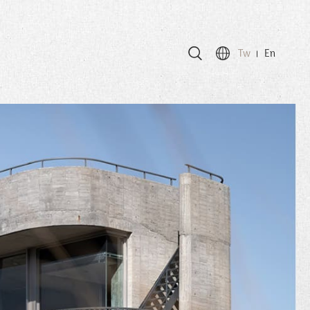
Tw
En