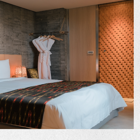
樓層：2F｜入住人數：2人｜空間：約8坪＋景觀陽
台4坪｜特色：最貼近森林的視野
兒童：可加1位12歲以下兒童（不佔床，需另收清潔
費）