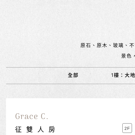
原石、原木、玻璃、不
景色
全部
1樓：大
Grace C.
征雙人房
2F