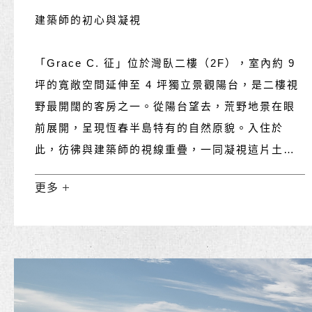
建築師的初心與凝視
「Grace C. 征」位於灣臥二樓（2F），室內約 9
坪的寬敞空間延伸至 4 坪獨立景觀陽台，是二樓視
野最開闊的客房之一。從陽台望去，荒野地景在眼
前展開，呈現恆春半島特有的自然原貌。入住於
此，彷彿與建築師的視線重疊，一同凝視這片土地
的原始與寧靜。
更多
此房以建築師 張淑征（Grace Cheung） 命名。她
是這間房的第一位住客，也是灣臥建築理念的重要
推動者，因此以「Grace C.」為名，向她對這座建
築的投入與心意致敬。