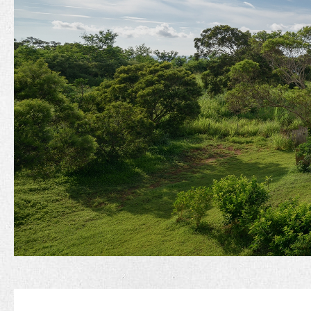
樓層：2F｜入住人數：2人（可加1床）｜空間：約
9坪＋景觀陽台4坪｜特色：室內空間最大海景房
加床：可加1張單人床墊（費用另計）｜最多入住：
3位成人或2大2小（1位兒童