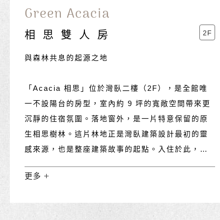
Green Acacia
相思雙人房
2F
與森林共息的起源之地
「Acacia 相思」位於灣臥二樓（2F），是全館唯
一不設陽台的房型，室內約 9 坪的寬敞空間帶來更
沉靜的住宿氛圍。落地窗外，是一片特意保留的原
生相思樹林。這片林地正是灣臥建築設計最初的靈
感來源，也是整座建築故事的起點。入住於此，彷
彿透過一扇安靜的觀景窗，凝視落山風穿過樹林，
更多
感受這片土地最原始的呼吸與節奏。
為了致敬這片孕育灣臥設計靈感的相思樹林，這間