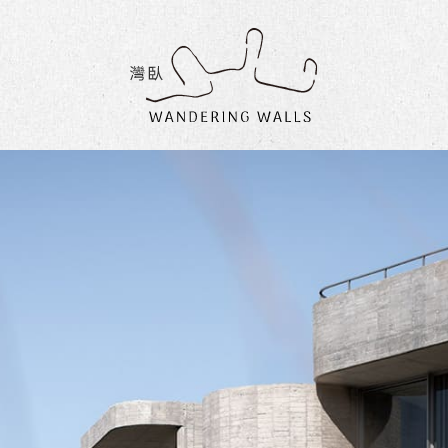
灣
臥
民
宿