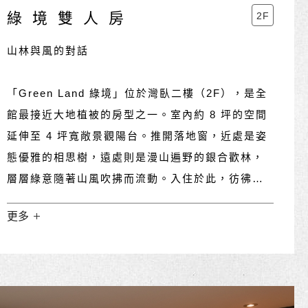
綠境雙人房
2F
山林與風的對話
「Green Land 綠境」位於灣臥二樓（2F），是全
館最接近大地植被的房型之一。室內約 8 坪的空間
延伸至 4 坪寬敞景觀陽台。推開落地窗，近處是姿
態優雅的相思樹，遠處則是漫山遍野的銀合歡林，
層層綠意隨著山風吹拂而流動。入住於此，彷彿置
身森林之中，感受山林、微風與光影交織的自然節
更多
奏。
二樓客房向外望去多為綠色林景，而此房陽台正對
整片綿延的原始林木，因此命名為「Green
Land」，象徵與自然最親密的距離。