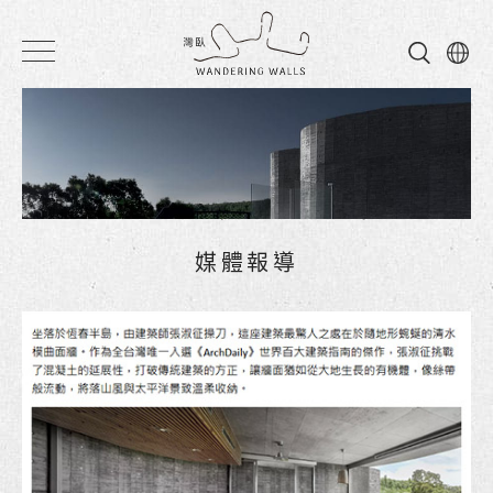
灣
臥
民
宿
媒體報導