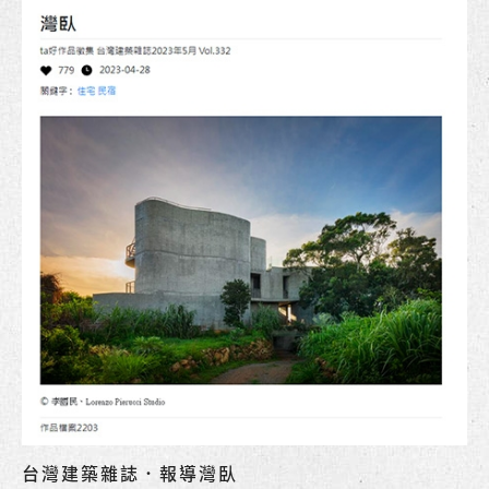
台灣建築雜誌．報導灣臥