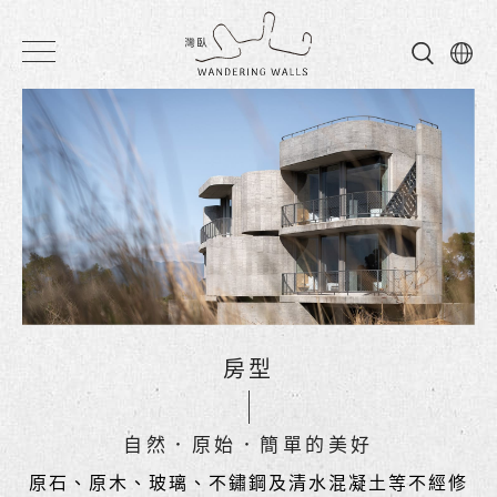
灣
臥
民
宿
房型
自然．原始．簡單的美好
原石、原木、玻璃、不鏽鋼及清水混凝土等不經修