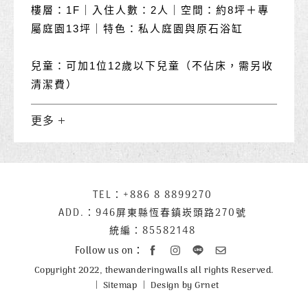
樓層：1F｜入住人數：2人｜空間：約8坪＋專
屬庭園13坪｜特色：私人庭園與原石浴缸
兒童：可加1位12歲以下兒童（不佔床，需另收
清潔費）
更多
下
TEL：
+886 8 8899270
聯
方
絡
ADD.：
946屏東縣恆春鎮崁頭路270號
公
資
統編：85582148
司
訊
Follow us on：
資
Copyright 2022, thewanderingwalls all rights Reserved.
訊
Sitemap
Design by Grnet