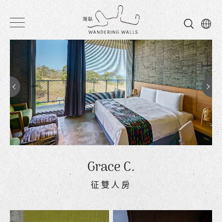
灣
臥
民
宿
Grace C.
征雙人房