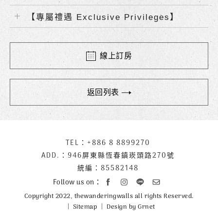
【專屬禮遇 Exclusive Privileges】
線上訂房
返回列表
下
TEL：
+886 8 8899270
聯
方
絡
ADD.：
946屏東縣恆春鎮崁頭路270號
公
資
統編：85582148
司
訊
Follow us on：
資
Copyright 2022, thewanderingwalls all rights Reserved.
訊
Sitemap
Design by Grnet